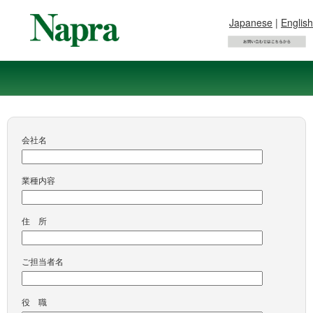
Japanese
|
English
会社名
業種内容
住 所
ご担当者名
役 職