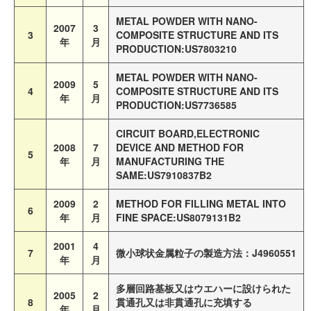
METAL POWDER WITH NANO-
2007
3
3
COMPOSITE STRUCTURE AND ITS
年
月
PRODUCTION:US7803210
METAL POWDER WITH NANO-
2009
5
4
COMPOSITE STRUCTURE AND ITS
年
月
PRODUCTION:US7736585
CIRCUIT BOARD,ELECTRONIC
2008
7
DEVICE AND METHOD FOR
5
年
月
MANUFACTURING THE
SAME:US7910837B2
2009
2
METHOD FOR FILLING METAL INTO
6
年
月
FINE SPACE:US8079131B2
2001
4
7
微小球状金属粒子の製造方法：J4960551
年
月
多層回路基板又はウエハーに設けられた
2005
2
8
貫通孔又は非貫通孔に充填する
年
月