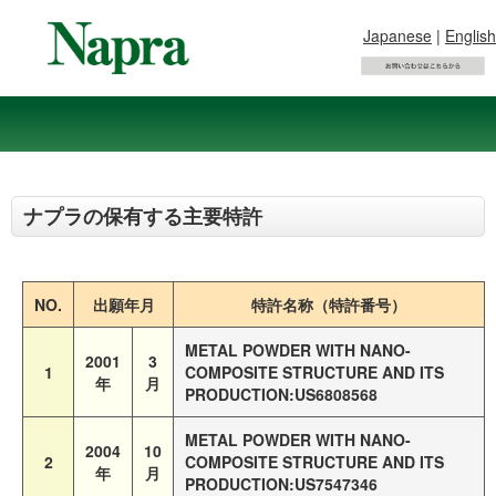
Japanese
|
English
ナプラの保有する主要特許
NO.
出願年月
特許名称（特許番号）
METAL POWDER WITH NANO-
2001
3
1
COMPOSITE STRUCTURE AND ITS
年
月
PRODUCTION:US6808568
METAL POWDER WITH NANO-
2004
10
2
COMPOSITE STRUCTURE AND ITS
年
月
PRODUCTION:US7547346