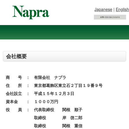
Japanese
|
English
会社概要
商 号 ： 有限会社 ナプラ
住 所 ： 東京都葛飾区東立石２丁目１９番９号
会社設立 ： 平成１５年１２月３日
資本金 ： １０００万円
役 員 ： 代表取締役 関根 順子
取締役 岸 啓二郎
取締役 関根 重信