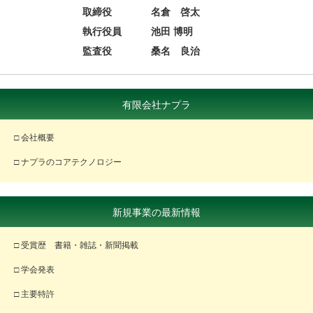
取締役 名倉 啓太
執行役員 池田 博明
監査役 桑名 良治
有限会社ナプラ
□ 会社概要
□ ナプラのコアテクノロジー
新規事業の最新情報
□ 受賞歴 書籍・雑誌・新聞掲載
□ 学会発表
□ 主要特許