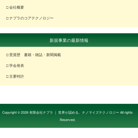
□ 会社概要
□ ナプラのコアテクノロジー
新規事業の最新情報
□ 受賞歴 書籍・雑誌・新聞掲載
□ 学会発表
□ 主要特許
Copyright © 2026 有限会社ナプラ ｜ 世界が認める、ナノマイズテクノロジー All rights
Reserved.